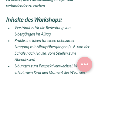
verbindender zu erleben.
Inhalte des Workshops:
Verständnis für die Bedeutung von 
Übergängen im Alltag
Praktische Ideen für einen achtsamen 
Umgang mit Alltagsübergängen (z. B. von der 
Schule nach Hause, vom Spielen zum 
Abendessen)
Übungen zum Perspektivenwechsel: Wie 
erlebt mein Kind den Moment des Wechsels?
Anregungen für liebevolle Abschiedsrituale
Reflexion der eigenen Haltung und Reaktionen 
in solchen Situationen
Kosten:
CHF 1300.– Tagesansatz für eine Weiterbildung / 
einen Kurs / einen Workshop (Richtpreis)
Melde dich für eine Buchung gerne per Telefon an 