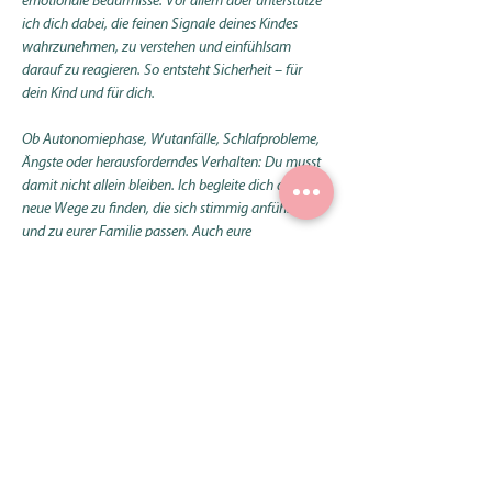
emotionale Bedürfnisse. Vor allem aber unterstütze 
ich dich dabei, die feinen Signale deines Kindes 
wahrzunehmen, zu verstehen und einfühlsam 
darauf zu reagieren. So entsteht Sicherheit – für 
dein Kind und für dich.
Ob Autonomiephase, Wutanfälle, Schlafprobleme, 
Ängste oder herausforderndes Verhalten: Du musst 
damit nicht allein bleiben. Ich begleite dich dabei, 
neue Wege zu finden, die sich stimmig anfühlen 
und zu eurer Familie passen. Auch eure 
Partnerschaft als Eltern darf dabei Raum 
bekommen.
Mein Wunsch ist es, dich zu stärken und dir 
Sicherheit zu geben, damit du dich gesehen fühlst, 
deinem Gefühl wieder vertrauen kannst und euren 
Familienalltag mit mehr Gelassenheit, Nähe und 
Verbundenheit erleben darfst.
Du musst diesen Weg nicht allein gehen – ich bin 
gerne an deiner Seite.